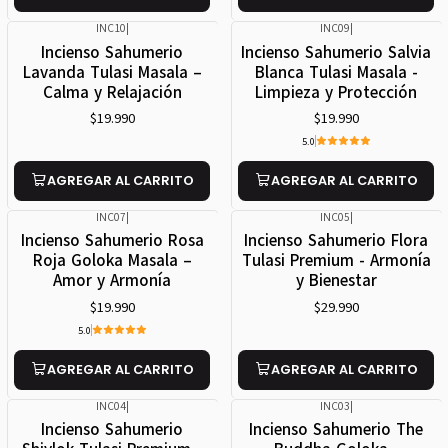
INC10
|
INC09
|
Incienso Sahumerio
Incienso Sahumerio Salvia
Lavanda Tulasi Masala –
Blanca Tulasi Masala -
Calma y Relajación
Limpieza y Protección
$19.990
$19.990
5.0
AGREGAR AL CARRITO
AGREGAR AL CARRITO
INC07
|
INC05
|
Incienso Sahumerio Rosa
Incienso Sahumerio Flora
Roja Goloka Masala –
Tulasi Premium - Armonía
Amor y Armonía
y Bienestar
$19.990
$29.990
5.0
AGREGAR AL CARRITO
AGREGAR AL CARRITO
INC04
|
INC03
|
Incienso Sahumerio
Incienso Sahumerio The