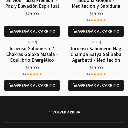
Shivlok Tulasi Premium -
Buddha Goloka -
Paz y Elevación Espiritual
Meditación y Sabiduría
$29.990
$19.990
5.0
AGREGAR AL CARRITO
AGREGAR AL CARRITO
INC02
|
INC01
|
Incienso Sahumerio 7
Incienso Sahumerio Nag
Chakras Goloka Masala -
Champa Satya Sai Baba
Equilibrio Energético
Agarbatti - Meditación
$19.990
$19.990
5.0
5.0
AGREGAR AL CARRITO
AGREGAR AL CARRITO
VOLVER ARRIBA