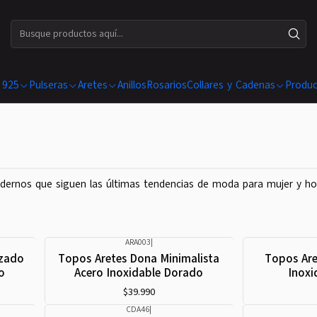
ENVÍOS GRATIS EN COMPRAS SUPERIORES A $ 199.990
 925
Pulseras
Aretes
Anillos
Rosarios
Collares y Cadenas
Produc
dernos que siguen las últimas tendencias de moda para mujer y homb
ARA003
|
azado
Topos Aretes Dona Minimalista
Topos Are
o
Acero Inoxidable Dorado
Inoxi
$39.990
CDA46
|