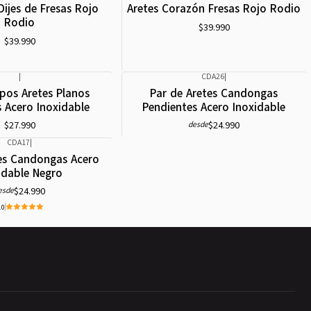
Dijes de Fresas Rojo
Aretes Corazón Fresas Rojo Rodio
Rodio
$39.990
$39.990
|
CDA26
|
pos Aretes Planos
Par de Aretes Candongas
Acero Inoxidable
Pendientes Acero Inoxidable
$27.990
$24.990
desde
CDA17
|
tes Candongas Acero
idable Negro
$24.990
esde
.0