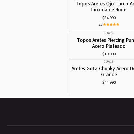
Topos Aretes Ojo Turco A
Inoxidable 9mm
$34.990
5.0
CDA39
|
Topos Aretes Piercing Pu
Acero Plateado
$19.990
CDA22
|
Aretes Gota Chunky Acero 
Grande
$44.990