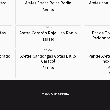
cero
Aretes Fresas Rojas Rodio
Aretes con 
$39.990
CDA36
|
ntas
Aretes Corazón Rojo Liso Rodio
Par de To
Redondos 
$39.990
CDA20
|
Dorado
Aretes Candongas Gotas Estilo
Par de Are
Caracol
Inox
$44.990
d
5
VOLVER ARRIBA