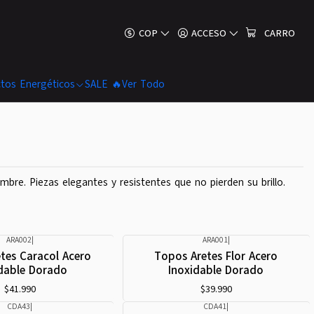
COP
ACCESO
CARRO
tos Energéticos
SALE 🔥
Ver Todo
re. Piezas elegantes y resistentes que no pierden su brillo.
ARA002
|
ARA001
|
tes Caracol Acero
Topos Aretes Flor Acero
dable Dorado
Inoxidable Dorado
$41.990
$39.990
CDA43
|
CDA41
|