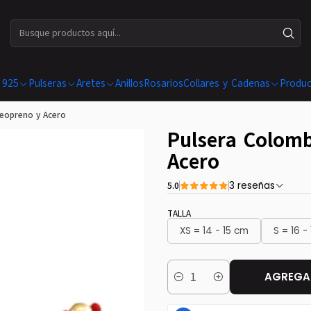
ENVÍOS GRATIS EN COMPRAS SUPERIORES A $ 199.990
 925
Pulseras
Aretes
Anillos
Rosarios
Collares y Cadenas
Produc
Neopreno y Acero
Pulsera Colomb
Acero
5.0
3 reseñas
TALLA
XS = 14 - 15 cm
S = 16 -
AGREGAR
Cantidad