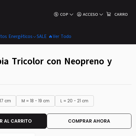
COP
ACCESO
CARRO
tos Energéticos
SALE 🔥
Ver Todo
ia Tricolor con Neopreno y
 17 cm
M = 18 - 19 cm
L = 20 - 21 cm
 AL CARRITO
COMPRAR AHORA