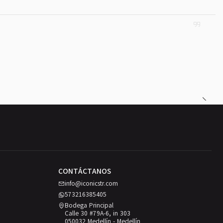
CONTÁCTANOS
info@iconicstr.com
573216385405
Bodega Principal
Calle 30 #79A-6, in 303
050032 Medellín - Medellín