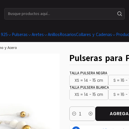
ENVÍOS GRATIS EN COMPRAS SUPERIORES A $ 199.990
 925
Pulseras
Aretes
Anillos
Rosarios
Collares y Cadenas
Produc
no y Acero
Pulseras para 
TALLA PULSERA NEGRA
XS = 14 - 15 cm
S = 16 -
TALLA PULSERA BLANCA
XS = 14 - 15 cm
S = 16 -
AGREGAR
Cantidad