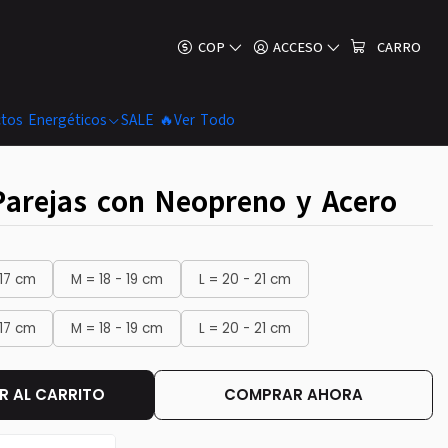
COP
ACCESO
CARRO
tos Energéticos
SALE 🔥
Ver Todo
Parejas con Neopreno y Acero
 17 cm
M = 18 - 19 cm
L = 20 - 21 cm
 17 cm
M = 18 - 19 cm
L = 20 - 21 cm
 AL CARRITO
COMPRAR AHORA