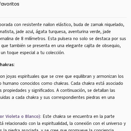
favoritos
orada con resistente nailon elástico, buda de zamak niquelado,
atista, jade azul, ágata turquesa, aventurina verde, jade
ornalina de 8 milímetros. Esta pulsera no solo se destaca por sus
no que también se presenta en una elegante cajita de obsequio,
r un toque especial a tu colección.
hakras:
on joyas espirituales que se cree que equilibran y armonizan los
po humano conocidos como chakras. Cada chakra está asociado
s propiedades y significados. A continuación, se detallan las
idas a cada chakra y sus correspondientes piedras en una
or Violeta o Blanco):
Este chakra se encuentra en la parte
tá relacionado con la espiritualidad, la conexión con el universo y
es la piedra asociada, y se cree que promueve la conciencia