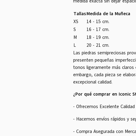
medida exacta sin dejar espaci
Tallas
Medida de la Muñeca
XS
14 - 15 cm.
S
16 - 17 cm.
M
18 - 19 cm.
L
20 - 21 cm.
Las piedras semipreciosas prov
presenten pequeñas imperfeccio
tonos ligeramente más claros 
embargo, cada pieza se elabor
excepcional calidad.
¿Por qué comprar en Iconic S
- Ofrecemos Excelente Calidad 
- Hacemos envíos rápidos y se
- Compra Asegurada con Merc