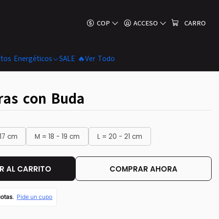
COP
ACCESO
CARRO
tos Energéticos
SALE 🔥
Ver Todo
ras con Buda
 17 cm
M = 18 - 19 cm
L = 20 - 21 cm
 AL CARRITO
COMPRAR AHORA