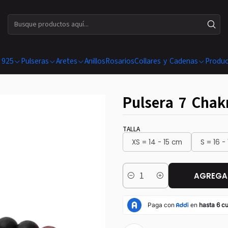
ENVÍOS GRATIS EN COMPRAS SUPERIORES A $ 199.990
 925
Pulseras
Aretes
Anillos
Rosarios
Collares y Cadenas
Produc
Pulsera 7 Chak
TALLA
XS = 14 - 15 cm
S = 16 -
AGREGAR
Cantidad