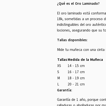
¿Qué es el Oro Laminado?
El oro laminado está conforma
18k, sometidas a un proceso de
indistinguibles del oro auténtic
lociones, asegurando que su t
Tallas disponibles:
Mide tu muñeca con una cinta m
Tallas
Medida de la Muñeca
XS
14 - 15 cm
S
16 - 17 cm
M
18 - 19 cm
L
20 - 21 cm
Garantía:
Garantía de 1 año, porque conf
ralladuras o abolladuras por m