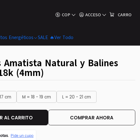
COP
ACCESO
CARRO
tos Energéticos
SALE 🔥
Ver Todo
s Amatista Natural y Balines
18k (4mm)
 17 cm
M = 18 - 19 cm
L = 20 - 21 cm
 AL CARRITO
COMPRAR AHORA