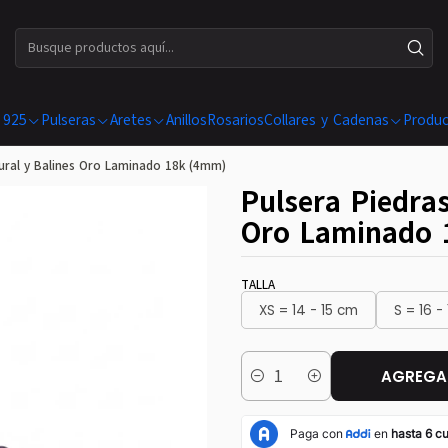
ENVÍOS GRATIS EN COMPRAS SUPERIORES A $ 199.990
 925
Pulseras
Aretes
Anillos
Rosarios
Collares y Cadenas
Produc
ural y Balines Oro Laminado 18k (4mm)
Pulsera Piedra
Oro Laminado 
TALLA
XS = 14 - 15 cm
S = 16 -
AGREGAR
Cantidad