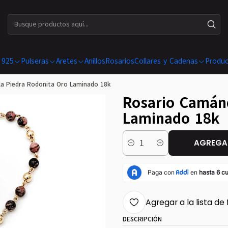
ENVÍOS GRATIS EN COMPRAS SUPERIORES A $ 199.990
 925
Pulseras
Aretes
Anillos
Rosarios
Collares y Cadenas
Produc
a Piedra Rodonita Oro Laminado 18k
Rosario Camán
Laminado 18k
AGREGAR
Cantidad
Agregar a la lista de 
DESCRIPCIÓN