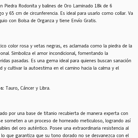
 Piedra Rodonita y balines de Oro Laminado 18k de 6
o y 65 cm de circunferencia. Es ideal para usarlo como collar. Va
uio con Bolsa de Organza y tiene Envío Gratis.
tico color rosa y vetas negras, es aclamada como la piedra de la
ional. Simboliza el amor incondicional, fomentando la
heridas pasadas. Es una gema ideal para quienes buscan sanación
d y cultivar la autoestima en el camino hacia la calma y el
s:
Tauro, Cáncer y Libra.
do por una base de titanio recubierta de manera experta con
se someten a un proceso de horneado meticuloso, logrando así
guibles del oro auténtico. Posee una extraordinaria resistencia al
s, lo que garantiza que su tono dorado no se desvanezca con el