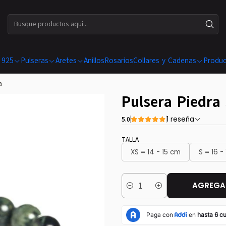
ENVÍOS GRATIS EN COMPRAS SUPERIORES A $ 199.990
 925
Pulseras
Aretes
Anillos
Rosarios
Collares y Cadenas
Produc
a
Pulsera Piedr
5.0
1 reseña
TALLA
XS = 14 - 15 cm
S = 16 -
AGREGAR
Cantidad