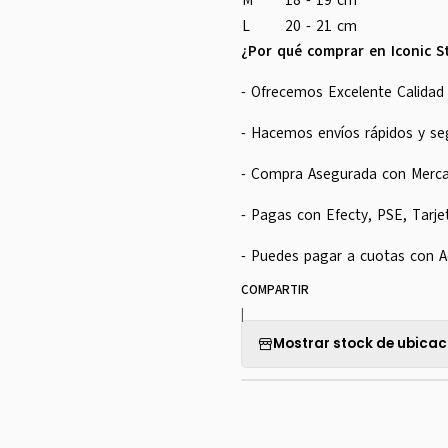
M
18 - 19 cm
L
20 - 21 cm
¿Por qué comprar en Iconic S
- Ofrecemos Excelente Calidad 
- Hacemos envíos rápidos y se
- Compra Asegurada con Merc
- Pagas con Efecty, PSE, Tarje
- Puedes pagar a cuotas con A
COMPARTIR
|
Mostrar stock de ubicac