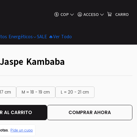
COP
ACCESO
CARRO
tos Energéticos
SALE 🔥
Ver Todo
a Jaspe Kambaba
 17 cm
M = 18 - 19 cm
L = 20 - 21 cm
 AL CARRITO
COMPRAR AHORA