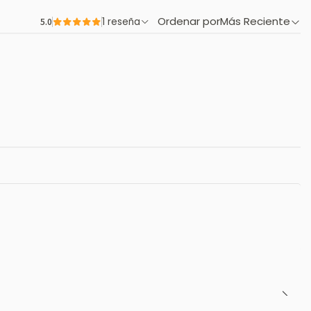
Ordenar por
Más Reciente
5.0
1 reseña