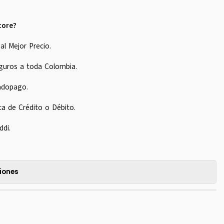
tore?
al Mejor Precio.
guros a toda Colombia.
adopago.
ta de Crédito o Débito.
ddi.
iones