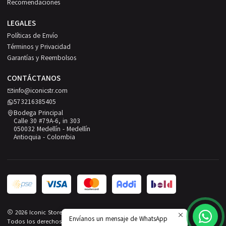
Recomendaciones
LEGALES
Políticas de Envío
Términos y Privacidad
Garantías y Reembolsos
CONTÁCTANOS
info@iconicstr.com
573216385405
Bodega Principal
Calle 30 #79A-6, in 303
050032 Medellín - Medellín
Antioquia - Colombia
2026 Iconic Store.
Envíanos un mensaje de WhatsApp
Todos los derechos reservados.
Desarrollado por Jumpseller
.