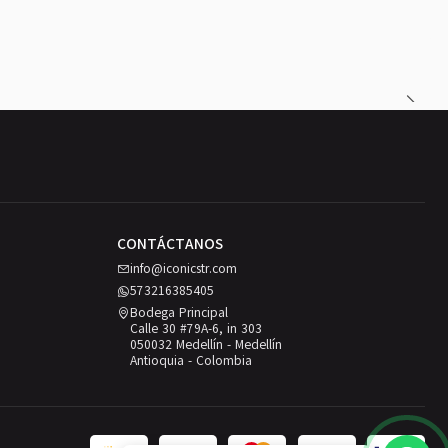
CONTÁCTANOS
info@iconicstr.com
573216385405
Bodega Principal
Calle 30 #79A-6, in 303
050032 Medellín - Medellín
Antioquia - Colombia