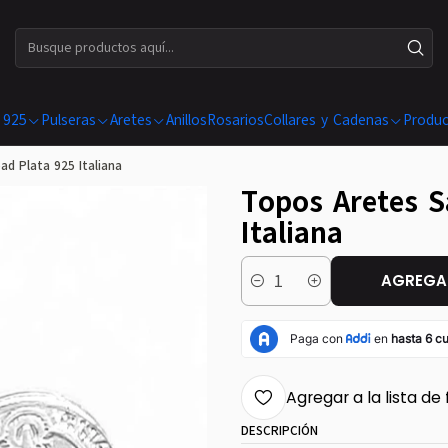
ENVÍOS GRATIS EN COMPRAS SUPERIORES A $ 199.990
 925
Pulseras
Aretes
Anillos
Rosarios
Collares y Cadenas
Produc
ad Plata 925 Italiana
Topos Aretes S
Italiana
AGREGAR
Cantidad
Agregar a la lista de 
DESCRIPCIÓN