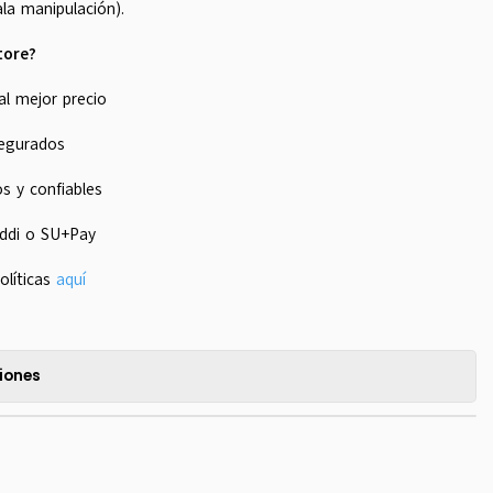
la manipulación).
tore?
al mejor precio
segurados
s y confiables
Addi o SU+Pay
olíticas
aquí
iones