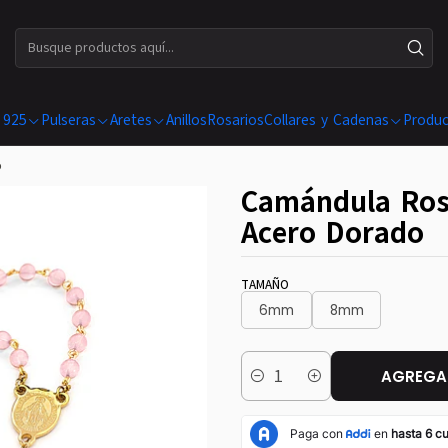
ENVÍOS GRATIS EN COMPRAS SUPERIORES A $ 199.990
 925
Pulseras
Aretes
Anillos
Rosarios
Collares y Cadenas
Produc
o
Camándula Ros
Acero Dorado
TAMAÑO
6mm
8mm
AGREGAR
Cantidad