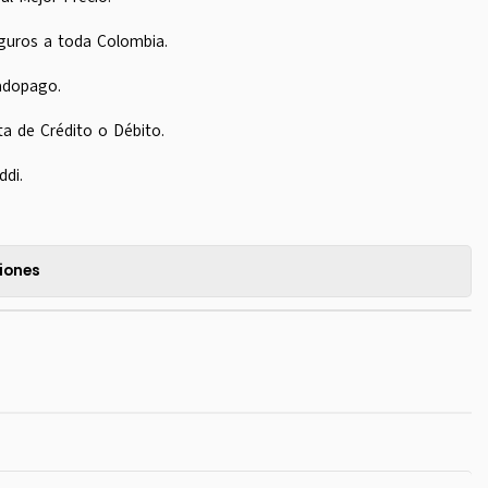
guros a toda Colombia.
adopago.
ta de Crédito o Débito.
ddi.
iones