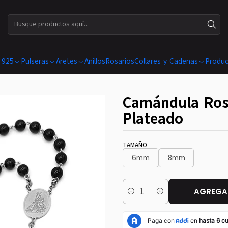
ENVÍOS GRATIS EN COMPRAS SUPERIORES A $ 199.990
 925
Pulseras
Aretes
Anillos
Rosarios
Collares y Cadenas
Produc
Camándula Rosa
Plateado
TAMAÑO
6mm
8mm
AGREGAR
Cantidad