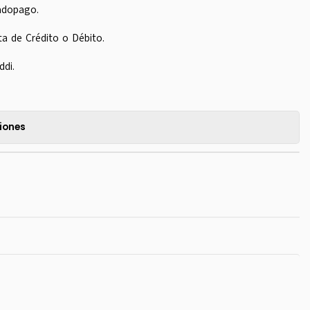
adopago.
ta de Crédito o Débito.
ddi.
iones