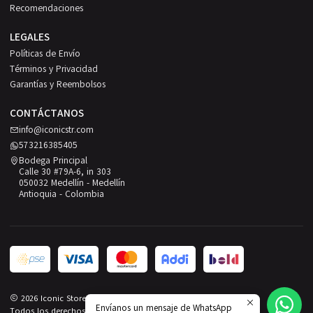
Recomendaciones
LEGALES
Políticas de Envío
Términos y Privacidad
Garantías y Reembolsos
CONTÁCTANOS
info@iconicstr.com
573216385405
Bodega Principal
Calle 30 #79A-6, in 303
050032 Medellín - Medellín
Antioquia - Colombia
2026 Iconic Store.
Envíanos un mensaje de WhatsApp
Todos los derechos reservados.
Desarrollado por Jumpseller
.