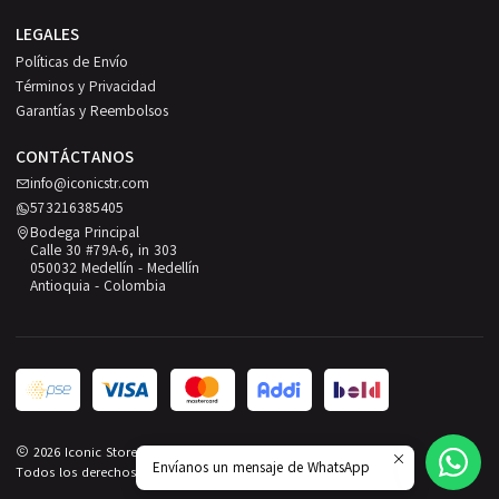
LEGALES
Políticas de Envío
Términos y Privacidad
Garantías y Reembolsos
CONTÁCTANOS
info@iconicstr.com
573216385405
Bodega Principal
Calle 30 #79A-6, in 303
050032 Medellín - Medellín
Antioquia - Colombia
2026 Iconic Store.
Envíanos un mensaje de WhatsApp
Todos los derechos reservados.
Desarrollado por Jumpseller
.