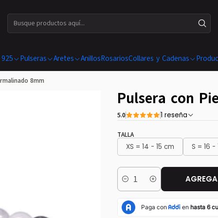
ENVÍOS GRATIS EN COMPRAS SUPERIORES A $ 199.990
 925
Pulseras
Aretes
Anillos
Rosarios
Collares y Cadenas
Produc
Turmalinado 8mm
Pulsera con P
5.0
1 reseña
TALLA
XS = 14 - 15 cm
S = 16 -
AGREGAR
Cantidad