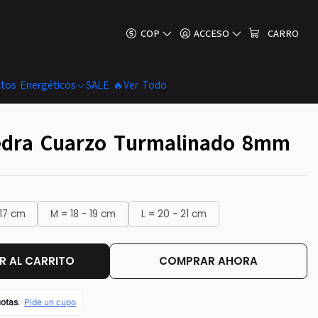
COP
ACCESO
CARRO
tos Energéticos
SALE 🔥
Ver Todo
iedra Cuarzo Turmalinado 8mm
 17 cm
M = 18 - 19 cm
L = 20 - 21 cm
 AL CARRITO
COMPRAR AHORA