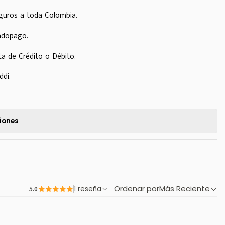
guros a toda Colombia.
adopago.
ta de Crédito o Débito.
ddi.
iones
Ordenar por
Más Reciente
5.0
1 reseña