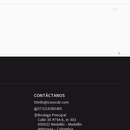
CONTÁCTANOS
info@iconicstr.com
573216385405
Bodega Principal
Calle 30 #79A-6, in 303
050032 Medellín - Medellín
Antioquia - Colombia