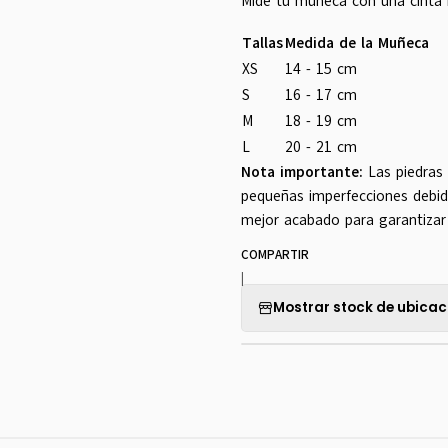
Mide tu muñeca con una cinta m
Tallas
Medida de la Muñeca
XS
14 - 15 cm
S
16 - 17 cm
M
18 - 19 cm
L
20 - 21 cm
Nota importante:
Las piedras
pequeñas imperfecciones debido
mejor acabado para garantizar 
COMPARTIR
|
Mostrar stock de ubicac