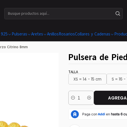
ENVÍOS GRATIS EN COMPRAS SUPERIORES A $ 199.990
 925
Pulseras
Aretes
Anillos
Rosarios
Collares y Cadenas
Produc
arzo Citrino 8mm
Pulsera de Pie
TALLA
XS = 14 - 15 cm
S = 16 -
AGREGAR
Cantidad