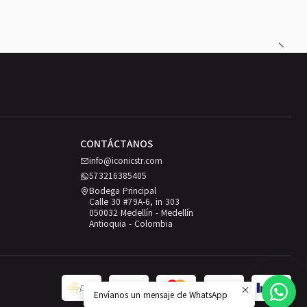
CONTÁCTANOS
info@iconicstr.com
573216385405
Bodega Principal
Calle 30 #79A-6, in 303
050032 Medellín - Medellín
Antioquia - Colombia
Envíanos un mensaje de WhatsApp