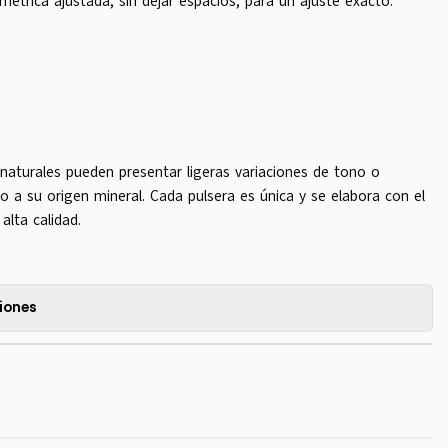
étrica ajustada, sin dejar espacios, para un ajuste exacto.
 naturales pueden presentar ligeras variaciones de tono o
 a su origen mineral. Cada pulsera es única y se elabora con el
alta calidad.
iones